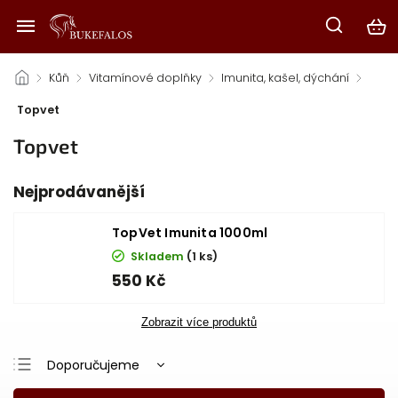
/
Kůň
/
Vitamínové doplňky
/
Imunita, kašel, dýchání
/
Topvet
Topvet
Nejprodávanější
TopVet Imunita 1000ml
Skladem
(1 ks)
550 Kč
Zobrazit více produktů
Doporučujeme
Nejlevnější