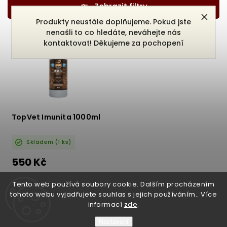
Nejdražší
Produkty neustále doplňujeme. Pokud jste
Nejprodávanější
nenašli to co hledáte, neváhejte nás
kontaktovat! Děkujeme za pochopení
Abecedně
TopVet Imunita 1000ml
Skladem
(1 ks)
550 Kč
DETAIL
Tento web používá soubory cookie. Dalším procházením
tohoto webu vyjadřujete souhlas s jejich používáním.. Více
informací
zde
.
Nastavení