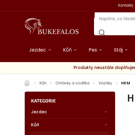
Kontakty
Jezdec
Kůň
Pes
Stáj
Produkty neustále doplňuje
/
Kůň
/
Ohlávky a vodítka
/
Vazáky
/
HKM
H
KATEGORIE
Jezdec
Kůň