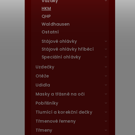
Vazáky
HKM
QHP
Waldhausen
Ostatní
Stájové ohlávky
Stájové ohlávky hříběcí
Speciální ohlávky
Uzdečky
Otěže
Udidla
Masky a třásně na oči
Pobřišníky
Tlumící a korekční dečky
Třmenové řemeny
Třmeny