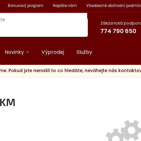
Bonusový program
Napište nám
Všeobecné obchodní podmín
Zákaznická podpora
774 790 650
Novinky
Výprodej
Služby
me. Pokud jste nenašli to co hledáte, neváhejte nás kontakt
KM