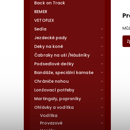
Back on Track
BEMER
Pr
VETOFLEX
Můž
Sedla
Jezdecké pady
Z
Deky na koně
Čabraky na uši /Náušníky
Podsedlové dečky
Bandáže, speciální kamaše
Chrániče nohou
Lonžovací potřeby
Martingaly, poprsníky
Ohlávky a vodítka
Vodítka
Provazové