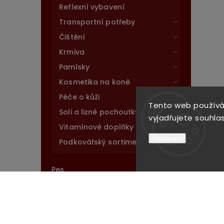
Reflexní vybavení
Transportní potřeby
Čištění
Krmiva
Pamlsky
Kosmetika na koně
Péče o kůži
Tento web používá
Soli a lizné pochoutky
vyjadřujete souhlas
Vitamínové doplňky
Nastavení
Podkovářský sortiment
Pes
Stáj
Novinky