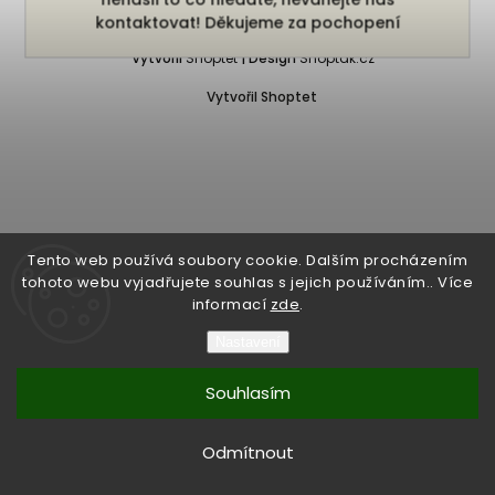
Copyright 2026
Bukefalos
. Všechna práva vyhrazena.
kontaktovat! Děkujeme za pochopení
Vytvořil
Shoptet
| Design
Shoptak.cz
Vytvořil Shoptet
Tento web používá soubory cookie. Dalším procházením
tohoto webu vyjadřujete souhlas s jejich používáním.. Více
informací
zde
.
Nastavení
Souhlasím
Odmítnout