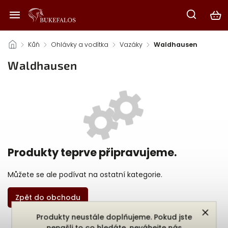
/
Kůň
/
Ohlávky a vodítka
/
Vazáky
/
Waldhausen
Waldhausen
Produkty teprve připravujeme.
Můžete se ale podívat na ostatní kategorie.
Zpět do obchodu
Produkty neustále doplňujeme. Pokud jste
nenašli to co hledáte, neváhejte nás