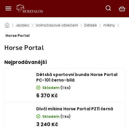
/
Jezdec
/
Volnočasové oblečení
/
Dětské
/
mikiny
/
Horse Portal
Horse Portal
Nejprodávanější
Dětská sportovní bunda Horse Portal
PC-101 černo-bílá
Skladem
(1 ks)
6 370 Kč
Dívčí mikina Horse Portal PZ11 černá
Skladem
(1 ks)
3 240 Kč