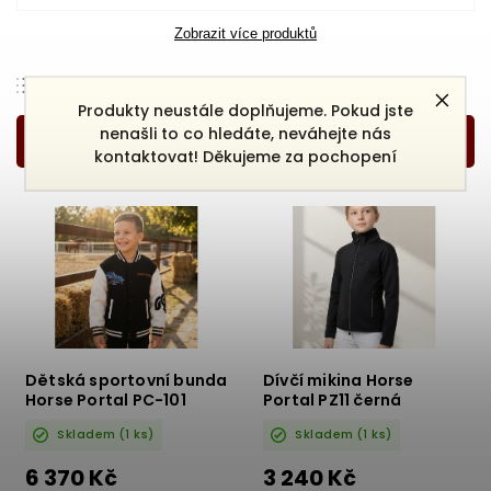
Zobrazit více produktů
Doporučujeme
Produkty neustále doplňujeme. Pokud jste
Nejlevnější
nenašli to co hledáte, neváhejte nás
Nejdražší
kontaktovat! Děkujeme za pochopení
Nejprodávanější
Abecedně
Dětská sportovní bunda
Dívčí mikina Horse
Horse Portal PC-101
Portal PZ11 černá
černo-bílá
Skladem
(1 ks)
Skladem
(1 ks)
6 370 Kč
3 240 Kč