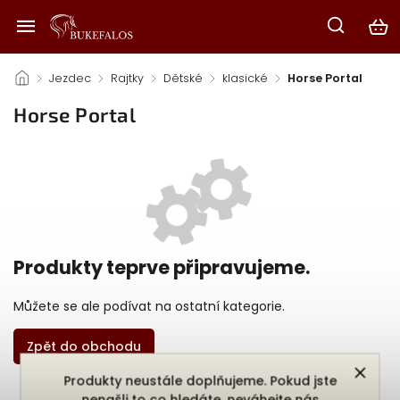
/
Jezdec
/
Rajtky
/
Dětské
/
klasické
/
Horse Portal
Horse Portal
Produkty teprve připravujeme.
Můžete se ale podívat na ostatní kategorie.
Zpět do obchodu
Produkty neustále doplňujeme. Pokud jste
nenašli to co hledáte, neváhejte nás