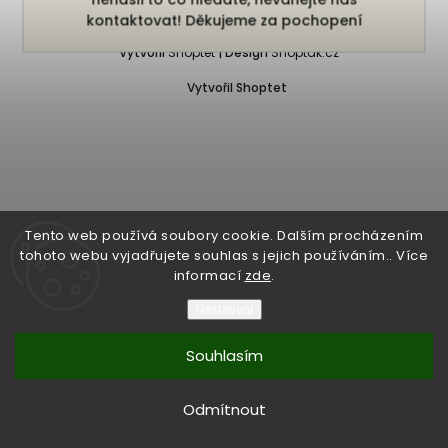
Copyright 2026
Bukefalos
. Všechna práva vyhrazena.
kontaktovat! Děkujeme za pochopení
Vytvořil
Shoptet
| Design
Shoptak.cz
Vytvořil Shoptet
Tento web používá soubory cookie. Dalším procházením
tohoto webu vyjadřujete souhlas s jejich používáním.. Více
informací
zde
.
Nastavení
Souhlasím
Odmítnout