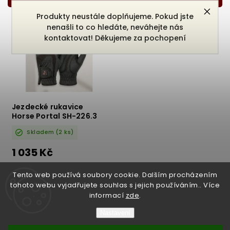
Nejdražší
Produkty neustále doplňujeme. Pokud jste
Nejprodávanější
nenašli to co hledáte, neváhejte nás
Abecedně
kontaktovat! Děkujeme za pochopení
Jezdecké rukavice
Horse Portal SH-226.3
Skladem
(2 ks)
1 035 Kč
DETAIL
Tento web používá soubory cookie. Dalším procházením
tohoto webu vyjadřujete souhlas s jejich používáním.. Více
informací
zde
.
Nastavení
Copyright 2026
Bukefalos
. Všechna práva vyhrazena.