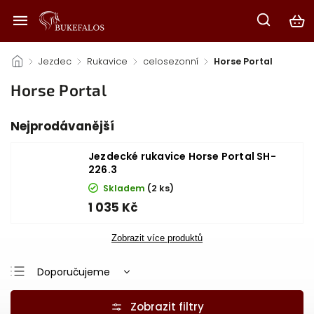
/
Jezdec
/
Rukavice
/
celosezonní
/
Horse Portal
Horse Portal
Nejprodávanější
Jezdecké rukavice Horse Portal SH-
226.3
Skladem
(2 ks)
1 035 Kč
Zobrazit více produktů
Doporučujeme
Nejlevnější