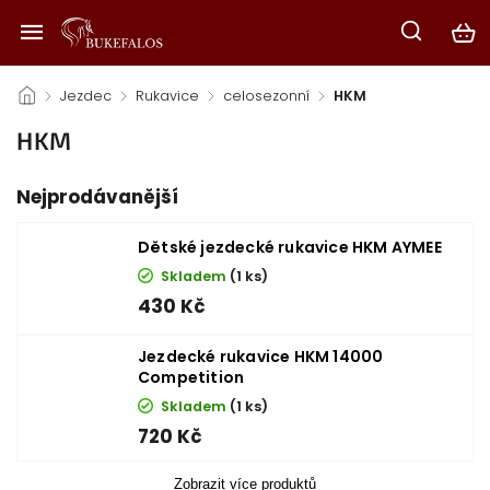
/
Jezdec
/
Rukavice
/
celosezonní
/
HKM
HKM
Nejprodávanější
Dětské jezdecké rukavice HKM AYMEE
Skladem
(1 ks)
430 Kč
Jezdecké rukavice HKM 14000
Competition
Skladem
(1 ks)
720 Kč
Zobrazit více produktů