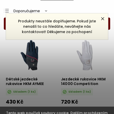
Doporučujeme
Nejlevnější
Produkty neustále doplňujeme. Pokud jste
nenašli to co hledáte, neváhejte nás
Nejdražší
kontaktovat! Děkujeme za pochopení
Nejprodávanější
Abecedně
Dětské jezdecké
Jezdecké rukavice HKM
rukavice HKM AYMEE
14000 Competition
Skladem
(1 ks)
Skladem
(1 ks)
430 Kč
720 Kč
DETAIL
DETAIL
Tento web používá soubory cookie. Dalším procházením