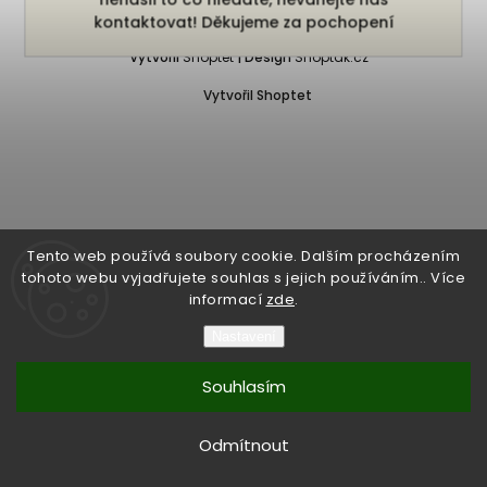
Copyright 2026
Bukefalos
. Všechna práva vyhrazena.
kontaktovat! Děkujeme za pochopení
Vytvořil
Shoptet
| Design
Shoptak.cz
Vytvořil Shoptet
Tento web používá soubory cookie. Dalším procházením
tohoto webu vyjadřujete souhlas s jejich používáním.. Více
informací
zde
.
Nastavení
Souhlasím
Odmítnout