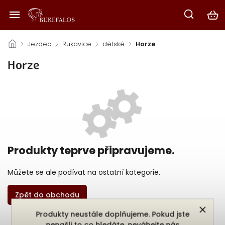
/
Jezdec
/
Rukavice
/
dětské
/
Horze
Horze
Produkty teprve připravujeme.
Můžete se ale podívat na ostatní kategorie.
Zpět do obchodu
Produkty neustále doplňujeme. Pokud jste
nenašli to co hledáte, neváhejte nás