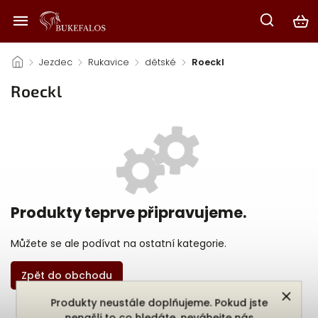
/
Jezdec
/
Rukavice
/
dětské
/
Roeckl
Roeckl
Produkty teprve připravujeme.
Můžete se ale podívat na ostatní kategorie.
Zpět do obchodu
Produkty neustále doplňujeme. Pokud jste
nenašli to co hledáte, neváhejte nás