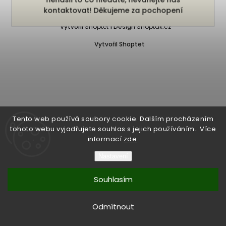
Copyright 2026
Bukefalos
. Všechna práva vyhrazena.
kontaktovat! Děkujeme za pochopení
Vytvořil
Shoptet
| Design
Shoptak.cz
Vytvořil Shoptet
Tento web používá soubory cookie. Dalším procházením
tohoto webu vyjadřujete souhlas s jejich používáním.. Více
informací
zde
.
Nastavení
Souhlasím
Odmítnout