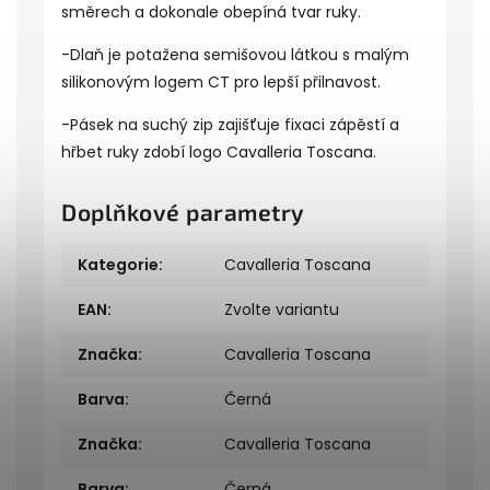
směrech a dokonale obepíná tvar ruky.
-Dlaň je potažena semišovou látkou s malým
silikonovým logem CT pro lepší přilnavost.
-Pásek na suchý zip zajišťuje fixaci zápěstí a
hřbet ruky zdobí logo Cavalleria Toscana.
Doplňkové parametry
Kategorie
:
Cavalleria Toscana
EAN
:
Zvolte variantu
Značka
:
Cavalleria Toscana
Barva
:
Černá
Značka
:
Cavalleria Toscana
Barva
:
Černá