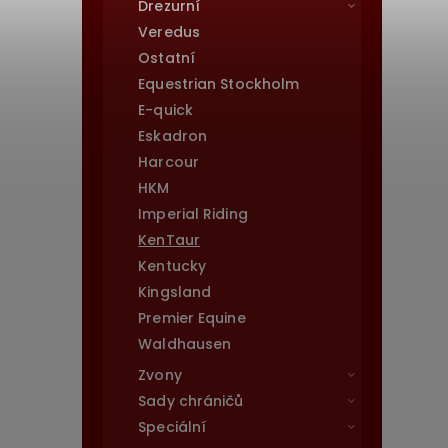
Drezurní
Veredus
Ostatní
Equestrian Stockholm
E-quick
Eskadron
Harcour
HKM
Imperial Riding
KenTaur
Kentucky
Kingsland
Premier Equine
Waldhausen
Zvony
Sady chráničů
Speciální