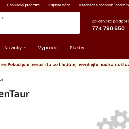
Bonusový program
Napište nám
Všeobecné obchodní podmín
Zákaznická podpora
774 790 650
Novinky
Výprodej
Služby
me. Pokud jste nenašli to co hledáte, neváhejte nás kontakt
ur
enTaur