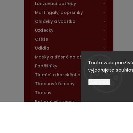
Lonžovací potřeby
Martingaly, poprsníky
Ohlávky a vodítka
Uzdečky
Otěže
Udidla
Masky a třásně na oči
Tento web používá
Pobřišníky
vyjadřujete souhlas
Tlumící a korekční dečky
Nastavení
Třmenové řemeny
Třmeny
Reflexní vybavení
Transportní potřeby
Čištění
Krmiva