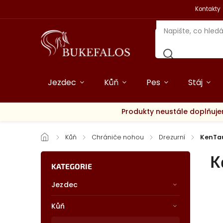
Kontakty
Jezdec
Kůň
Pes
Stáj
Produkty neustále doplňuje
/
Kůň
/
Chrániče nohou
/
Drezurní
/
KenTa
K
KATEGORIE
Jezdec
Kůň