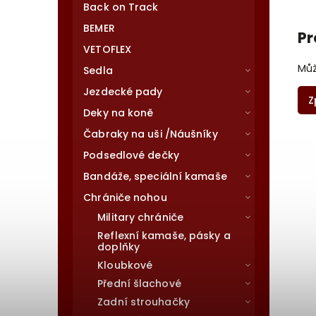
Back on Track
BEMER
Pr
VETOFLEX
Můž
Sedla
Jezdecké pady
Z
Deky na koně
Čabraky na uši /Náušníky
Podsedlové dečky
Bandáže, speciální kamaše
Chrániče nohou
Military chrániče
Reflexní kamaše, pásky a
doplňky
Kloubkové
Přední šlachové
Zadní strouhačky