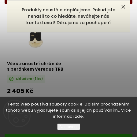
Nejdražší
Produkty neustále doplňujeme. Pokud jste
Nejprodávanější
nenašli to co hledáte, neváhejte nás
Abecedně
kontaktovat! Děkujeme za pochopení
Všestranostní chrániče
s beránkem Veredus TRB
Skladem
(1 ks)
2 405 Kč
DETAIL
Tento web používá soubory cookie. Dalším procházením
tohoto webu vyjadřujete souhlas s jejich používáním.. Více
informací
zde
.
Nastavení
Copyright 2026
Bukefalos
. Všechna práva vyhrazena.