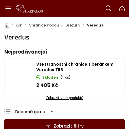
/
Kůň
/
Chrániče nohou
/
Drezurní
/
Veredus
Veredus
Nejprodávanější
Všestranostní chrániče s beránkem
Veredus TRB
Skladem
(1 ks)
2 405 Kč
Zobrazit více produktů
Doporučujeme
Nejlevnější