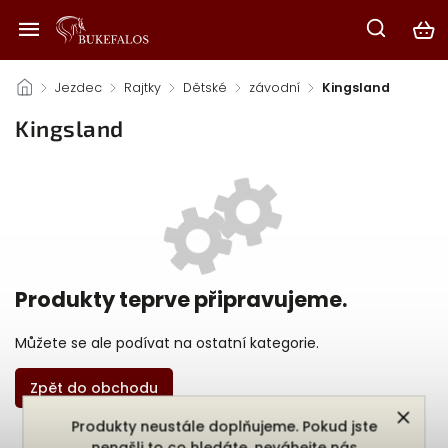
/
Jezdec
/
Rajtky
/
Dětské
/
závodní
/
Kingsland
Kingsland
Produkty teprve připravujeme.
Můžete se ale podívat na ostatní kategorie.
Zpět do obchodu
Produkty neustále doplňujeme. Pokud jste
nenašli to co hledáte, neváhejte nás