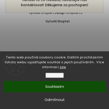
Copyright 2026
Bukefalos
. Všechna práva vyhrazena.
kontaktovat! Děkujeme za pochopení
Vytvořil
Shoptet
| Design
Shoptak.cz
Vytvořil Shoptet
Tento web používá soubory cookie. Dalším procházením
tohoto webu vyjadřujete souhlas s jejich používáním.. Více
informací
zde
.
Nastavení
Souhlasím
Odmítnout