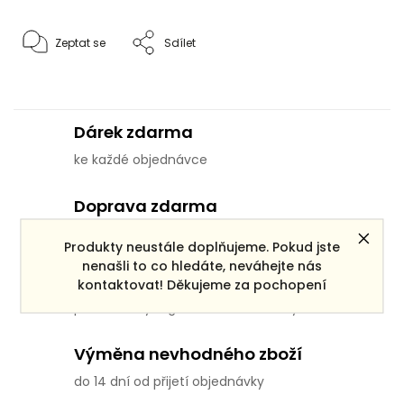
Zeptat se
Sdílet
Dárek zdarma
ke každé objednávce
Doprava zdarma
pro objednávky po ČR nad 3000 Kč
Produkty neustále doplňujeme. Pokud jste
nenašli to co hledáte, neváhejte nás
Věrnostní systém
kontaktovat! Děkujeme za pochopení
pro všechny registrované zákazníky
Výměna nevhodného zboží
do 14 dní od přijetí objednávky