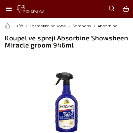
/
Kůň
/
Kosmetika na koně
/
Šampony
/
Absorbine
/
Koupel ve spreji Absorbine Showsheen
Miracle groom 946ml