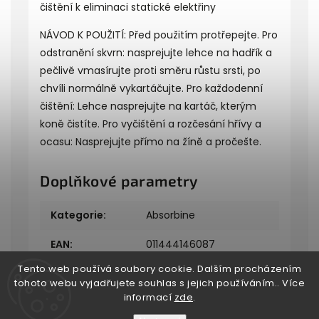
čištění k eliminaci statické elektřiny
NÁVOD K POUŽITÍ: Před použitím protřepejte. Pro
odstranění skvrn: nasprejujte lehce na hadřík a
pečlivě vmasírujte proti směru růstu srsti, po
chvíli normálně vykartáčujte. Pro každodenní
čištění: Lehce nasprejujte na kartáč, kterým
koně čistíte. Pro vyčištění a rozčesání hřívy a
ocasu: Nasprejujte přímo na žíně a pročešte.
Doplňkové parametry
Kategorie
:
Absorbine
EAN
:
011444146087
Tento web používá soubory cookie. Dalším procházením
tohoto webu vyjadřujete souhlas s jejich používáním.. Více
informací
zde
.