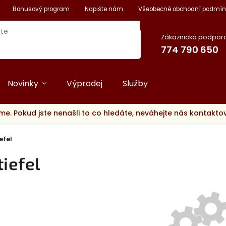
Bonusový program
Napište nám
Všeobecné obchodní podmín
Zákaznická podpora
774 790 650
Novinky
Výprodej
Služby
me. Pokud jste nenašli to co hledáte, neváhejte nás kontakt
efel
tiefel