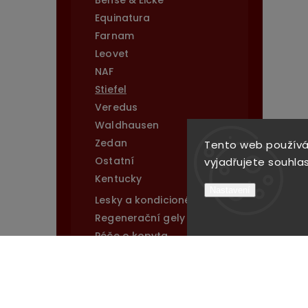
Bense & Eicke
Equinatura
Farnam
Leovet
NAF
Stiefel
Veredus
Waldhausen
Zedan
Tento web používá
Ostatní
vyjadřujete souhlas
Kentucky
Nastavení
Lesky a kondicionéry
Regenerační gely
Péče o kopyta
Hojivé masti
Repelenty
Péče o kůži