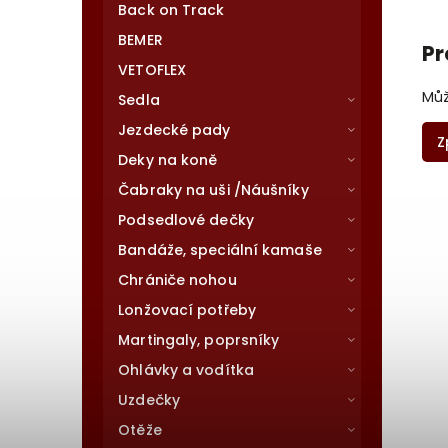
Back on Track
BEMER
Pr
VETOFLEX
Můž
Sedla
Jezdecké pady
Z
Deky na koně
Čabraky na uši /Náušníky
Podsedlové dečky
Bandáže, speciální kamaše
Chrániče nohou
Lonžovací potřeby
Martingaly, poprsníky
Ohlávky a vodítka
Uzdečky
Otěže