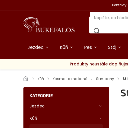
Kontakty
Jezdec
Kůň
Pes
Stáj
Produkty neustále doplňuje
/
Kůň
/
Kosmetika na koně
/
Šampony
/
Sti
S
KATEGORIE
Jezdec
Kůň