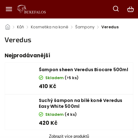
/
Kůň
/
Kosmetika na koně
/
Šampony
/
Veredus
Veredus
Nejprodávanější
Šampon sheen Veredus Biocare 500ml
Skladem
(>5 ks)
410 Kč
Suchý šampon na bílé koně Veredus
Easy White 500ml
Skladem
(4 ks)
420 Kč
Zobrazit více produktů