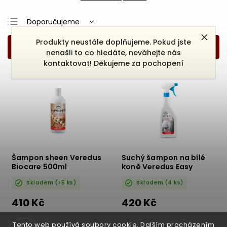
Doporučujeme
Nejlevnější
Produkty neustále doplňujeme. Pokud jste
nenašli to co hledáte, neváhejte nás
Nejdražší
kontaktovat! Děkujeme za pochopení
Nejprodávanější
Abecedně
Šampon sheen Veredus
Suchý šampon na bílé
Biocare 500ml
koně Veredus Easy
White 500ml
Skladem
(>5 ks)
Skladem
(4 ks)
410 Kč
420 Kč
DETAIL
DETAIL
Tento web používá soubory cookie. Dalším procházením