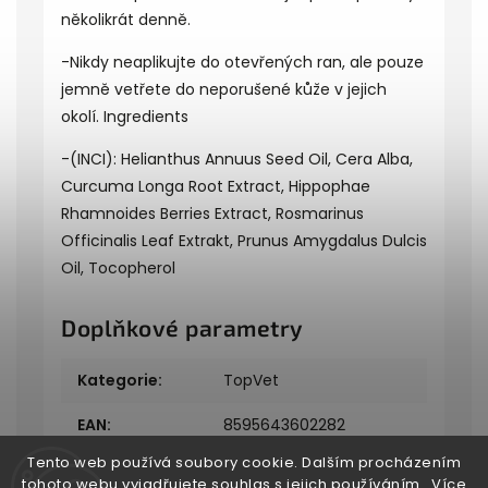
několikrát denně.
-Nikdy neaplikujte do otevřených ran, ale pouze
jemně vetřete do neporušené kůže v jejich
okolí. Ingredients
-(INCI): Helianthus Annuus Seed Oil, Cera Alba,
Curcuma Longa Root Extract, Hippophae
Rhamnoides Berries Extract, Rosmarinus
Officinalis Leaf Extrakt, Prunus Amygdalus Dulcis
Oil, Tocopherol
Doplňkové parametry
Kategorie
:
TopVet
EAN
:
8595643602282
Tento web používá soubory cookie. Dalším procházením
tohoto webu vyjadřujete souhlas s jejich používáním.. Více