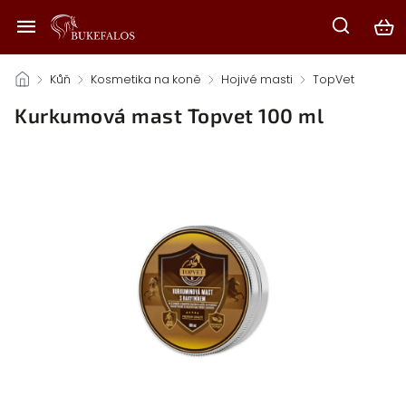
/
Kůň
/
Kosmetika na koně
/
Hojivé masti
/
TopVet
/
Kurkumová mast Topvet 100 ml