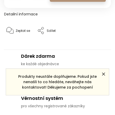
Detailní informace
Zeptat se
Sdílet
Dárek zdarma
ke každé objednávce
Produkty neustále doplňujeme. Pokud jste
Doprava zdarma
nenašli to co hledáte, neváhejte nás
pro objednávky po ČR nad 3000 Kč
kontaktovat! Děkujeme za pochopení
Věrnostní systém
pro všechny registrované zákazníky