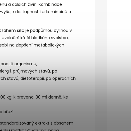
enu a dalších
živin
. Kombinace
í zvyšuje dostupnost kurkuminoidů a
obsahem
silic
je podpůrnou bylinou v
 uvolnění křečí hladkého svalstva,
ůsobí na zlepšení metabolických
pnosti organismu,
alergií
,
průjmových
stavů, po
ých
stavů, dietoterapii, po operačních
600 kg:
k prevenci
30 ml denně,
ke
 březí.
.
standardizovaný extrakt s obsahem
enku rostliny
Curcuma longa