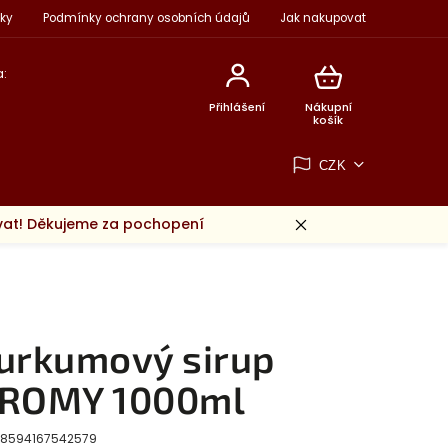
ky
Podmínky ochrany osobních údajů
Jak nakupovat
:
Přihlášení
Nákupní
košík
CZK
ovat! Děkujeme za pochopení
urkumový sirup
ROMY 1000ml
8594167542579