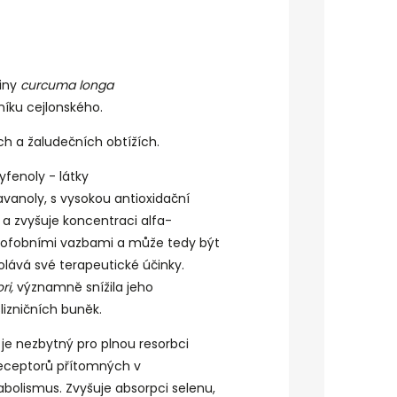
liny
curcuma longa
níku cejlonského.
cích a žaludečních obtížích.
lyfenoly
- látky
lavanoly, s vysokou antioxidační
a zvyšuje koncentraci alfa-
ydrofobními vazbami a může tedy být
lává své terapeutické účinky.
ri,
významně snížila jeho
lizničních buněk.
, je nezbytný pro plnou resorbci
receptorů přítomných v
bolismus
. Zvyšuje absorpci selenu,