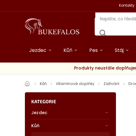
Kontakty
Jezdec
Kůň
Pes
Stáj
Produkty neustále doplňuje
/
Kůň
/
Vitamínové doplňky
/
Zažívání
/
Dr
KATEGORIE
Jezdec
Kůň