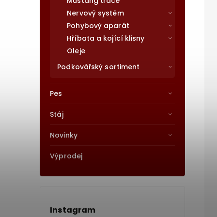
Mustang trace
Nervový systém
Pohybový aparát
Hříbata a kojící klisny
Oleje
Podkovářský sortiment
Pes
Stáj
Novinky
Výprodej
Instagram