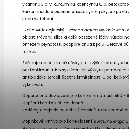
vitaminu B a C, kurkuminu, koenzymu Q10, betakarot
kurkuminoidů a piperinu působí
synergicky
, po požit
jejich vstřebání.
Skořicovník cejlonský -
cinnamomum zeylanicum
s 
oblasti trávení,
silice
a další obsažené látky působí na
omezení plynatosti, podpoře chuti k jídlu. Celkově p
funkcí.
Zařazujeme do krmné dávky pro: zvýšení obranyscho
posílení
imunitního
systému, při výskytu potravních
antibiotické terapii, špatné krmitelnosti, u po-
kolikov
výkonech.
Doporučené dávkování pro koně o hmotnosti 550 - 
zlepšení kondice
: 50 ml denně.
Podávejte nejdéle po dobu 2 měsíců. Není vhodné pro
Doplňkové krmivo pro koně složení:
curcuma longa L
97 % curcuminoidů. V equivalentu 10 kg mletého odd