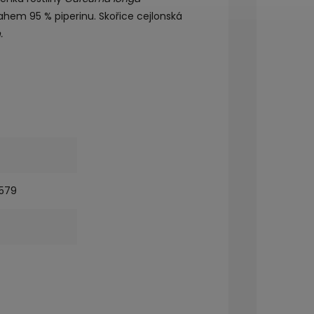
hem 95 % piperinu. Skořice cejlonská
.
579