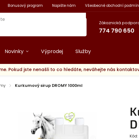
Bonusový program
Napište nám
Všeobecné obchodní podmín
Zákaznická podpora
774 790 650
Novinky
Výprodej
Služby
me. Pokud jste nenašli to co hledáte, neváhejte nás kontakt
omy
/
Kurkumový sirup DROMY 1000ml
K
D
Kód: