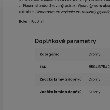
L.,
Piperin standardizovaný extrakt
Piper nigrum
s obsa
extrakt -
Cinnamomum zeylanicum, rostlinný glycerin
Balení: 1000 ml
Doplňkové parametry
Kategorie
:
Dromy
EAN
:
8594167542
Značka krmiv a dopňků
:
Dromy
Značka krmiv a dopňků
:
Dromy