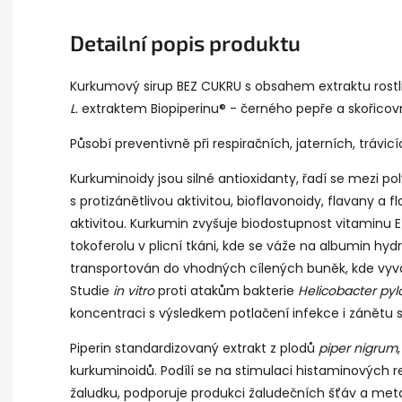
Detailní popis produktu
Kurkumový sirup BEZ CUKRU s obsahem extraktu rost
L.
extraktem
Biopiperinu
® - černého pepře a skořicov
Působí preventivně při
respiračních
, jaterních, trávi
Kurkuminoidy
jsou silné
antioxidanty
, řadí se mezi
po
s
protizánětlivou
aktivitou,
bioflavonoidy
, flavany a f
aktivitou.
Kurkumin
zvyšuje biodostupnost vitaminu E 
tokoferolu v plicní tkáni, kde se váže na albumin h
transportován do vhodných cílených buněk, kde vyvo
Studie
in vitro
proti atakům
bakterie
Helicobacter pylo
koncentraci s výsledkem potlačení
infekce
i
zánětu
s
Piperin standardizovaný
extrakt
z plodů
piper nigrum
kurkuminoidů. Podílí se na stimulaci histaminových 
žaludku, podporuje produkci žaludečních šťáv a
meta