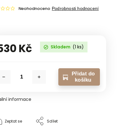
Neohodnoceno
Podrobnosti hodnocení
530 Kč
Skladem
(1 ks)
Přidat do
košíku
ilní informace
Zeptat se
Sdílet