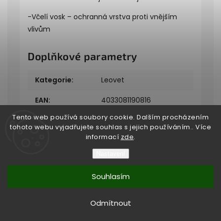
-Včelí vosk – ochranná vrstva proti vnějším
vlivům
Doplňkové parametry
Kategorie
:
Leovet
EAN
:
4033081190816
Tento web používá soubory cookie. Dalším procházením
tohoto webu vyjadřujete souhlas s jejich používáním.. Více
informací
zde
.
Nastavení
Copyright 2026
Bukefalos
. Všechna práva vyhrazena.
Souhlasím
Vytvořil
Shoptet
| Design
Shoptak.cz
Vytvořil Shoptet
Odmítnout