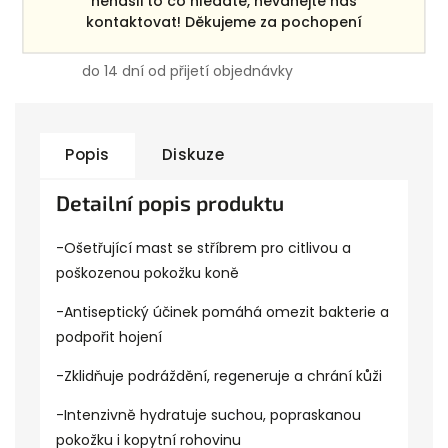
nenašli to co hledáte, neváhejte nás
kontaktovat! Děkujeme za pochopení
Výměna nevhodného zboží
do 14 dní od přijetí objednávky
Popis
Diskuze
Detailní popis produktu
-Ošetřující mast se stříbrem pro citlivou a
poškozenou pokožku koně
-Antiseptický účinek pomáhá omezit bakterie a
podpořit hojení
-Zklidňuje podráždění, regeneruje a chrání kůži
-Intenzivně hydratuje suchou, popraskanou
pokožku i kopytní rohovinu