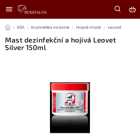
/
Kůň
/
Kosmetika na koně
/
Hojivé masti
/
Leovet
/
Mast dezinfekční a hojivá Leovet
Silver 150ml