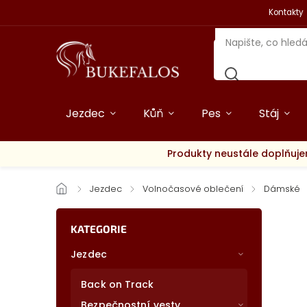
Kontakty
Jezdec
Kůň
Pes
Stáj
Produkty neustále doplňuje
/
Jezdec
/
Volnočasové oblečení
/
Dámské
KATEGORIE
Jezdec
Back on Track
Bezpečnostní vesty