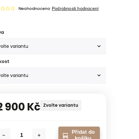
Neohodnoceno
Podrobnosti hodnocení
va
kost
2 900 Kč
Zvolte variantu
Přidat do
košíku