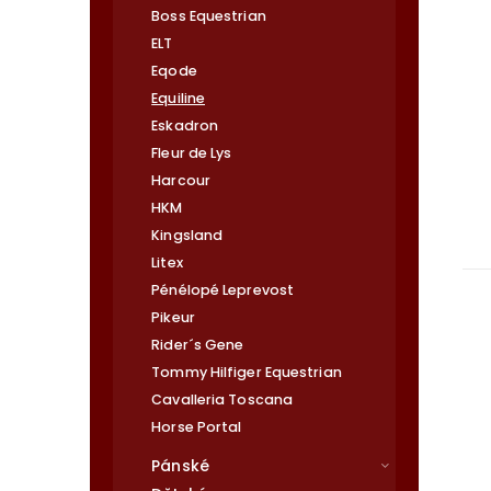
Boss Equestrian
ELT
Eqode
Equiline
Eskadron
Fleur de Lys
Harcour
HKM
Kingsland
Litex
Pénélopé Leprevost
Pikeur
Rider´s Gene
Tommy Hilfiger Equestrian
Cavalleria Toscana
Horse Portal
Pánské