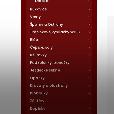
Dětské
Rukavice
Vesty
Šporny a Ostruhy
Tréninkové vysílačky WHIS
Biče
Čepice, šály
Kšiltovky
Podkolenky, ponožky
Jezdecké sukně
Opasky
Kravaty a plastrony
Klobouky
Zástěry
Doplňky