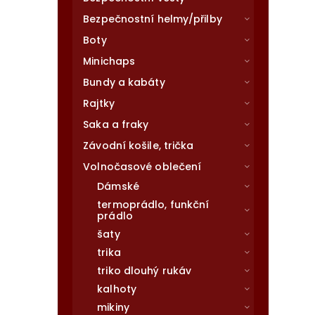
Bezpečnostní helmy/přilby
Boty
Minichaps
Bundy a kabáty
Rajtky
Saka a fraky
Závodní košile, trička
Volnočasové oblečení
Dámské
termoprádlo, funkční
prádlo
šaty
trika
triko dlouhý rukáv
kalhoty
mikiny