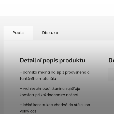
Popis
Diskuze
Detailní popis produktu
D
- dámská mikina na zip z prodyšného a
funkčního materiálu
- rychleschnoucí tkanina zajišťuje
komfort při každodenním nošení
- lehká konstrukce vhodná do stáje i na
volný čas