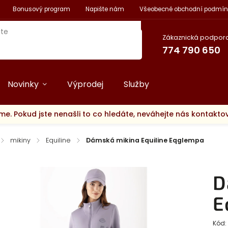
Bonusový program
Napište nám
Všeobecné obchodní podmín
Zákaznická podpora
774 790 650
Novinky
Výprodej
Služby
me. Pokud jste nenašli to co hledáte, neváhejte nás kontakt
/
mikiny
/
Equiline
/
Dámská mikina Equiline Eqglempa
D
E
Kód: