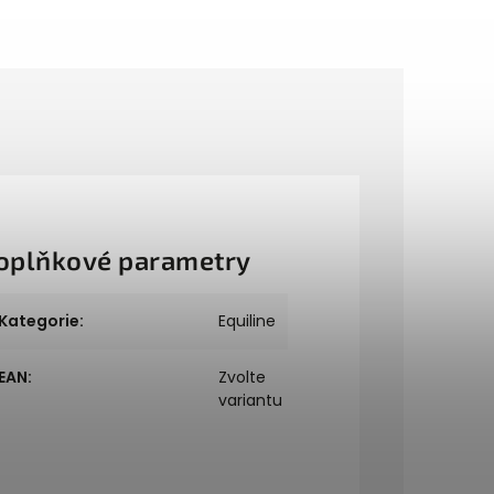
oplňkové parametry
Kategorie
:
Equiline
EAN
:
Zvolte
variantu