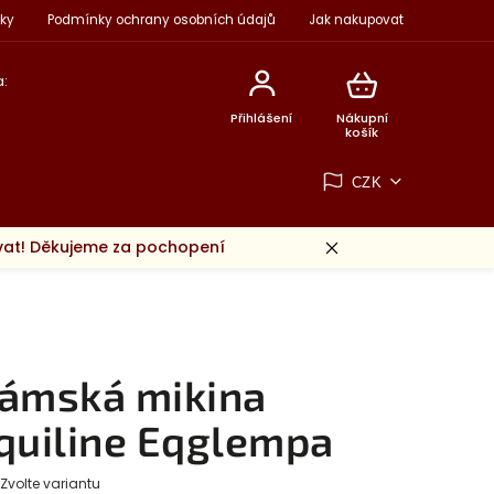
ky
Podmínky ochrany osobních údajů
Jak nakupovat
:
Přihlášení
Nákupní
košík
CZK
ovat! Děkujeme za pochopení
ámská mikina
quiline Eqglempa
Zvolte variantu