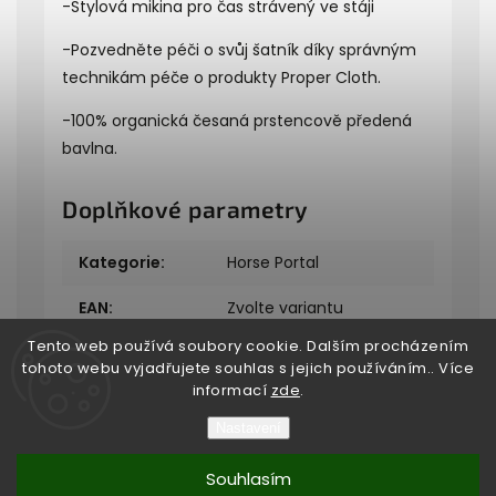
-Stylová mikina pro čas strávený ve stáji
-Pozvedněte péči o svůj šatník díky správným
technikám péče o produkty Proper Cloth.
-100% organická česaná prstencově předená
bavlna.
Doplňkové parametry
Kategorie
:
Horse Portal
EAN
:
Zvolte variantu
Tento web používá soubory cookie. Dalším procházením
tohoto webu vyjadřujete souhlas s jejich používáním.. Více
informací
zde
.
Nastavení
Copyright 2026
Bukefalos
. Všechna práva vyhrazena.
Souhlasím
Vytvořil
Shoptet
| Design
Shoptak.cz