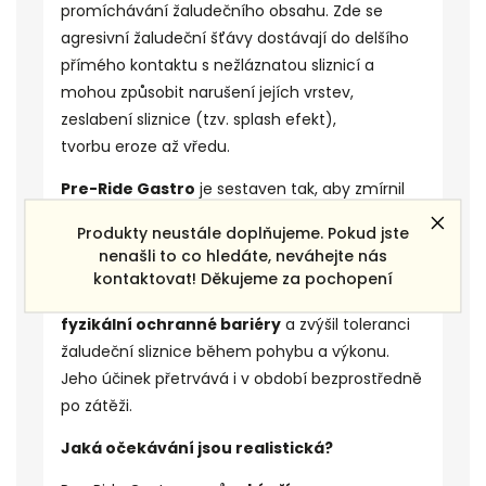
promíchávání žaludečního obsahu. Zde se
agresivní žaludeční šťávy dostávají do delšího
přímého kontaktu s nežláznatou sliznicí a
mohou způsobit narušení jejích vrstev,
zeslabení sliznice (tzv.
splash efekt
),
tvorbu
eroze
až vředu.
Pre-Ride Gastro
je sestaven tak, aby zmírnil
kyselost/dráždivost
žaludečního obsahu v
Produkty neustále doplňujeme. Pokud jste
kritickém období před zahájením práce, snížil
nenašli to co hledáte, neváhejte nás
expozici kyselin a dalších agresivních faktorů na
kontaktovat! Děkujeme za pochopení
nežláznatou sliznici
prostřednictvím
fyzikální
ochranné bariéry
a zvýšil toleranci
žaludeční sliznice během pohybu a výkonu.
Jeho účinek přetrvává i v období bezprostředně
po zátěži.
Jaká očekávání jsou realistická?