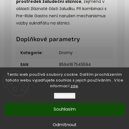
prostředek žaludeční sliznice
, zejména v
oblasti žláznaté části žaludku. Při kombinaci s
Pre-Ride Gastro není narušen mechanismus
vazby sukralfátu na sliznici.
Doplňkové parametry
Kategorie
:
Dromy
EAN
:
8594167545594
Tento web používá soubory cookie. Dalším procházením
tohoto webu vyjadřujete souhlas s jejich používáním.. Více
informací
zde
.
Nastavení
Copyright 2026
Bukefalos
. Všechna práva vyhrazena.
Souhlasím
Vytvořil
Shoptet
| Design
Shoptak.cz
Vytvořil Shoptet
Odmítnout