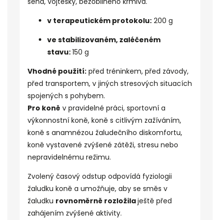
sena, vojtěšky, bezobilného krmiva.
v
terapeutickém
protokolu:
200 g
ve stabilizovaném, zaléčeném
stavu:
150 g
Vhodné použití:
před tréninkem, před závody,
před transportem, v jiných stresových situacích
spojených s pohybem.
Pro koně
v pravidelné práci, sportovní a
výkonnostní koně, koně s citlivým zažíváním,
koně s anamnézou žaludečního
diskomfortu
,
koně vystavené zvýšené zátěži, stresu nebo
nepravidelnému režimu.
Zvolený časový odstup odpovídá fyziologii
žaludku koně a umožňuje, aby se směs v
žaludku
rovnoměrně rozložila
ještě před
zahájením zvýšené aktivity.