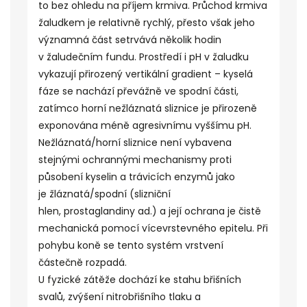
to bez ohledu na příjem krmiva. Průchod krmiva
žaludkem je relativně rychlý, přesto však jeho
významná část setrvává několik hodin
v
žaludečním fundu
. Prostředí i pH v žaludku
vykazují přirozený
vertikální gradient
– kyselá
fáze se nachází převážně ve spodní části,
zatímco
horní nežláznatá sliznice
je přirozeně
exponována méně agresivnímu vyššímu pH.
Nežláznatá/horní sliznice není vybavena
stejnými ochrannými mechanismy proti
působení kyselin a trávicích enzymů jako
je
žláznatá/spodní
(
slizniční
hlen
,
prostaglandiny
ad.) a její ochrana je čistě
mechanická pomocí
vícevrstevného
epitelu
.
Při
pohybu koně se tento systém vrstvení
částečně rozpadá.
U fyzické zátěže dochází ke stahu břišních
svalů, zvýšení nitrobřišního tlaku a