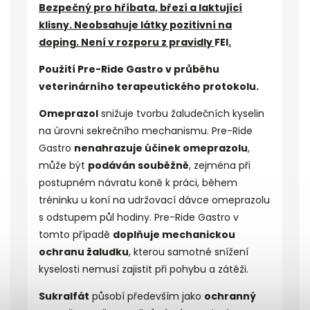
Bezpečný pro hříbata, březí a laktující
klisny. Neobsahuje látky pozitivní na
doping. Není v rozporu z pravidly
FEI
.
Použití Pre-Ride Gastro v průběhu
veterinárního terapeutického protokolu.
Omeprazol
snižuje tvorbu žaludečních kyselin
na úrovni sekrečního mechanismu. Pre-Ride
Gastro
nenahrazuje účinek omeprazolu
,
může být
podáván souběžně
, zejména při
postupném návratu koně k práci, během
tréninku u koní na udržovací dávce omeprazolu
s odstupem půl hodiny. Pre-Ride Gastro v
tomto případě
doplňuje mechanickou
ochranu žaludku
, kterou samotné snížení
kyselosti nemusí zajistit při pohybu a zátěži.
Sukralfát
působí především jako
ochranný