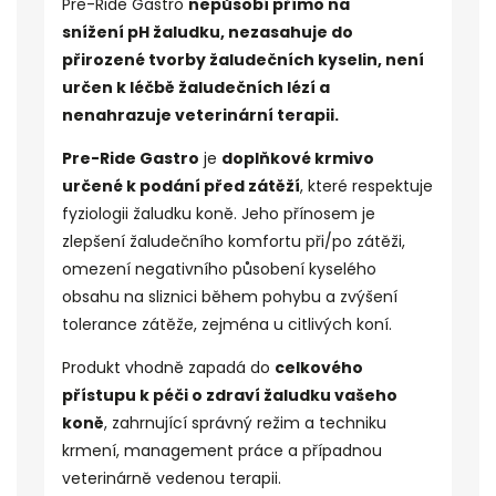
Pre-Ride Gastro
nepůsobí přímo na
snížení
pH žaludku
, nezasahuje do
přirozené tvorby žaludečních kyselin, není
určen k léčbě žaludečních lézí a
nenahrazuje veterinární terapii.
Pre-Ride Gastro
je
doplňkové krmivo
určené k podání před zátěží
, které respektuje
fyziologii žaludku koně. Jeho přínosem je
zlepšení žaludečního komfortu při/po zátěži,
omezení negativního působení kyselého
obsahu na sliznici během pohybu a zvýšení
tolerance zátěže, zejména u citlivých koní.
Produkt vhodně zapadá do
celkového
přístupu k péči o zdraví žaludku vašeho
koně
, zahrnující správný režim a techniku
krmení, management práce a případnou
veterinárně vedenou terapii.