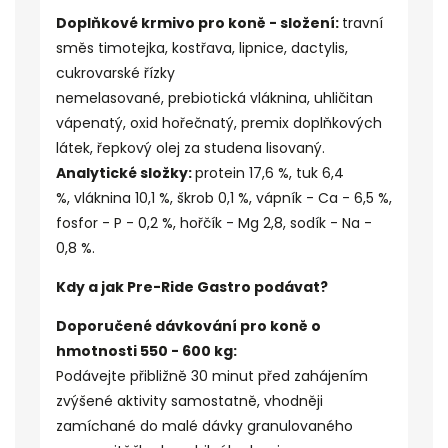
Doplňkové krmivo pro koně - složení:
travní
směs timotejka, kostřava, lipnice, dactylis,
cukrovarské řízky
nemelasované, prebiotická
vláknina
, uhličitan
vápenatý, oxid hořečnatý, premix doplňkových
látek,
řepkový olej
za studena lisovaný.
Analytické složky:
protein 17,6 %, tuk 6,4
%, vláknina 10,1 %, škrob 0,1 %, vápník - Ca - 6,5 %,
fosfor - P - 0,2 %, hořčík - Mg 2,8, sodík - Na -
0,8 %.
Kdy a jak Pre-Ride Gastro podávat?
Doporučené dávkování pro koně o
hmotnosti 550 - 600 kg:
Podávejte přibližně 30 minut před zahájením
zvýšené aktivity samostatně, vhodněji
zamíchané do malé dávky granulovaného