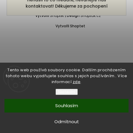
Copyright 2026
Bukefalos
. Všechna práva vyhrazena.
kontaktovat! Děkujeme za pochopení
Vytvořil
Shoptet
| Design
Shoptak.cz
Vytvořil Shoptet
Tento web používá soubory cookie. Dalším procházením
tohoto webu vyjadřujete souhlas s jejich používáním.. Více
informací
zde
.
Nastavení
Souhlasím
Odmítnout