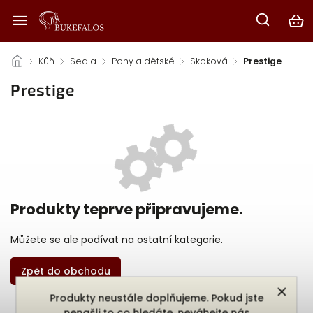
/
Kůň
/
Sedla
/
Pony a dětské
/
Skoková
/
Prestige
Prestige
Produkty teprve připravujeme.
Můžete se ale podívat na ostatní kategorie.
Zpět do obchodu
Produkty neustále doplňujeme. Pokud jste
nenašli to co hledáte, neváhejte nás