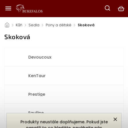
/
Kůň
/
Sedla
/
Pony a dětské
/
Skoková
Skoková
Devoucoux
KenTaur
Prestige
Equiline
Produkty neustále doplňujeme. Pokud jste
nenašli to co hledáte, neváhejte nás