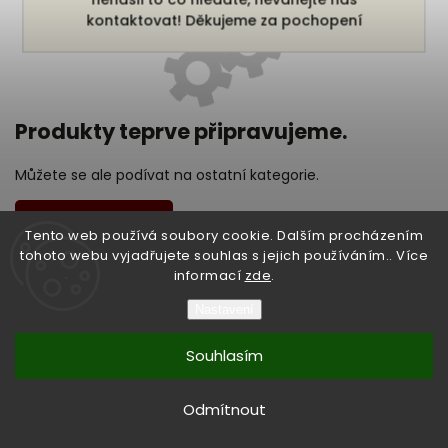
kontaktovat! Děkujeme za pochopení
Produkty teprve připravujeme.
Můžete se ale podívat na ostatní kategorie.
Zpět do obchodu
Tento web používá soubory cookie. Dalším procházením
tohoto webu vyjadřujete souhlas s jejich používáním.. Více
informací
zde
.
Copyright 2026
Bukefalos
. Všechna práva vyhrazena.
Nastavení
Vytvořil
Shoptet
| Design
Shoptak.cz
Souhlasím
Vytvořil Shoptet
Odmítnout