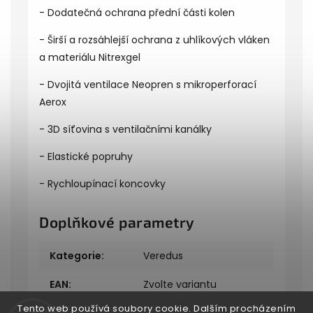
- Dodatečná ochrana přední části kolen
- Širší a rozsáhlejší ochrana z uhlíkových vláken
a materiálu Nitrexgel
- Dvojitá ventilace Neopren s mikroperforací
Aerox
- 3D síťovina s ventilačními kanálky
- Elastické popruhy
- Rychloupínací koncovky
Doplňkové parametry
Kategorie
:
Veredus
EAN
:
Zvolte variantu
Tento web používá soubory cookie. Dalším procházením