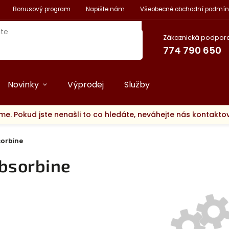
Bonusový program
Napište nám
Všeobecné obchodní podmín
Zákaznická podpora
774 790 650
Novinky
Výprodej
Služby
me. Pokud jste nenašli to co hledáte, neváhejte nás kontakt
orbine
bsorbine