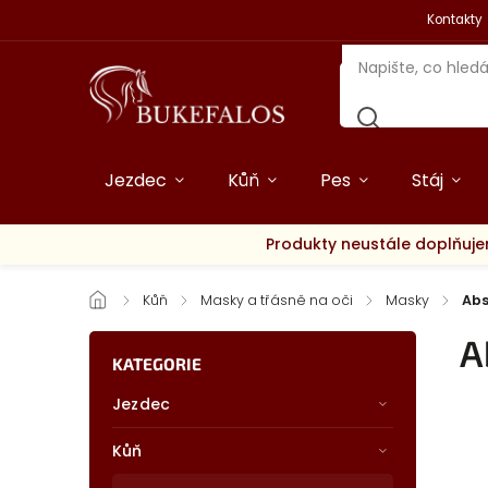
Kontakty
Jezdec
Kůň
Pes
Stáj
Produkty neustále doplňuje
/
Kůň
/
Masky a třásně na oči
/
Masky
/
Abs
A
KATEGORIE
Jezdec
Kůň