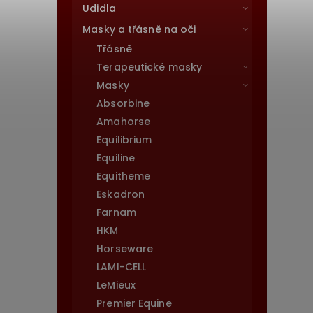
Udidla
Masky a třásně na oči
Třásně
Terapeutické masky
Masky
Absorbine
Amahorse
Equilibrium
Equiline
Equitheme
Eskadron
Farnam
HKM
Horseware
LAMI-CELL
LeMieux
Premier Equine