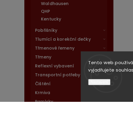
Waldhausen
QHP
Kentucky
Pobřišníky
Tlumící a korekční dečky
Třmenové řemeny
Třmeny
Tento web používá
Reflexní vybavení
vyjadřujete souhlas
Transportní potřeby
Nastavení
Čištění
Krmiva
Pamlsky
Kosmetika na koně
Péče o kůži
Soli a lizné pochoutky