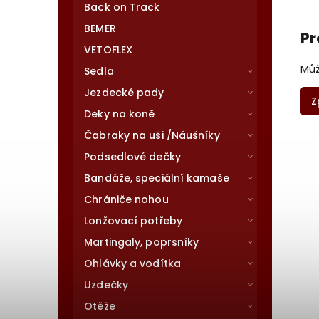
Back on Track
BEMER
Pr
VETOFLEX
Můž
Sedla
Jezdecké pady
Z
Deky na koně
Čabraky na uši /Náušníky
Podsedlové dečky
Bandáže, speciální kamaše
Chrániče nohou
Lonžovací potřeby
Martingaly, poprsníky
Ohlávky a vodítka
Uzdečky
Otěže