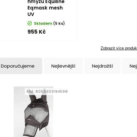
hmyzu Equiline
Eqmask mesh
UV
Skladem
(5 ks)
955 Kč
Zobrazit více produk
Doporučujeme
Nejlevnější
Nejdražší
Ne
Kód:
8059303194598