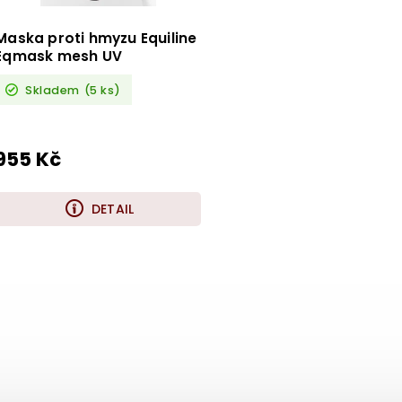
Maska proti hmyzu Equiline
Eqmask mesh UV
Skladem
(5 ks)
955 Kč
DETAIL