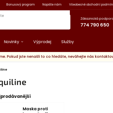
Bonusový program
Napište nám
Všeobecné obchodní podmín
Zákaznická podpora
774 790 650
Novinky
Výprodej
Služby
me. Pokud jste nenašli to co hledáte, neváhejte nás kontakt
iline
quiline
jprodávanější
Maska proti