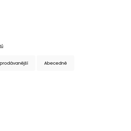
tů
jprodávanější
Abecedně