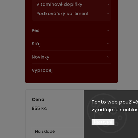
Vitamínové doplňky
Podkovářský sortiment
Pes
Stáj
Novinky
Výprodej
Cena
Tento web používá
955
Kč
956
Kč
vyjadřujete souhlas
Nastavení
Na skladě
1