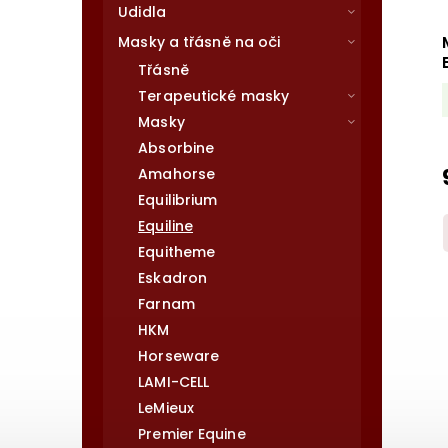
Udidla
Masky a třásně na oči
Třásně
Terapeutické masky
Masky
Absorbine
Amahorse
Equilibrium
Equiline
Equitheme
Eskadron
Farnam
HKM
Horseware
LAMI-CELL
LeMieux
Premier Equine