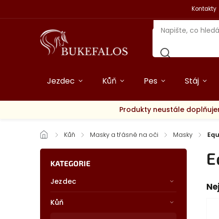
Kontakty
Jezdec
Kůň
Pes
Stáj
Produkty neustále doplňuje
/
Kůň
/
Masky a třásně na oči
/
Masky
/
Equ
E
KATEGORIE
Jezdec
Ne
Kůň