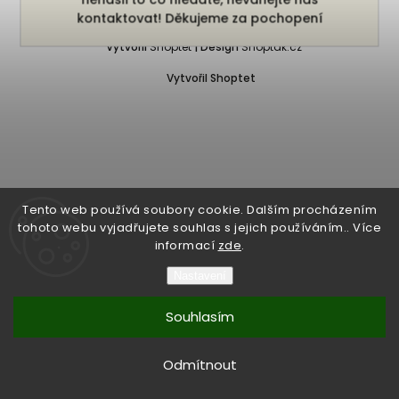
Copyright 2026
Bukefalos
. Všechna práva vyhrazena.
kontaktovat! Děkujeme za pochopení
Vytvořil
Shoptet
| Design
Shoptak.cz
Vytvořil Shoptet
Tento web používá soubory cookie. Dalším procházením
tohoto webu vyjadřujete souhlas s jejich používáním.. Více
informací
zde
.
Nastavení
Souhlasím
Odmítnout