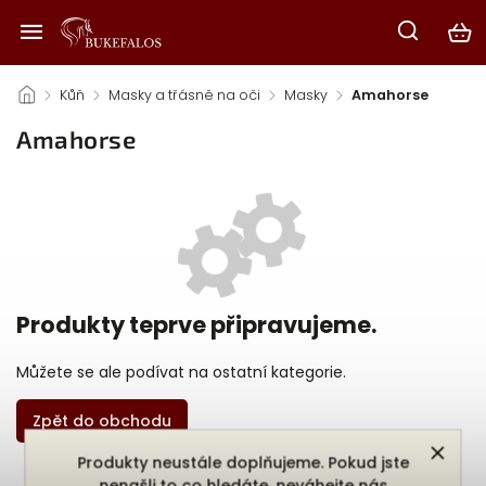
/
Kůň
/
Masky a třásně na oči
/
Masky
/
Amahorse
Amahorse
Produkty teprve připravujeme.
Můžete se ale podívat na ostatní kategorie.
Zpět do obchodu
Produkty neustále doplňujeme. Pokud jste
nenašli to co hledáte, neváhejte nás