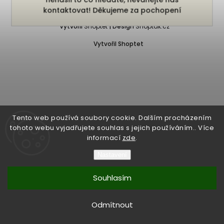
Copyright 2026
Bukefalos
. Všechna práva vyhrazena.
kontaktovat! Děkujeme za pochopení
Vytvořil
Shoptet
| Design
Shoptak.cz
Vytvořil Shoptet
Tento web používá soubory cookie. Dalším procházením
tohoto webu vyjadřujete souhlas s jejich používáním.. Více
informací
zde
.
Nastavení
Souhlasím
Odmítnout