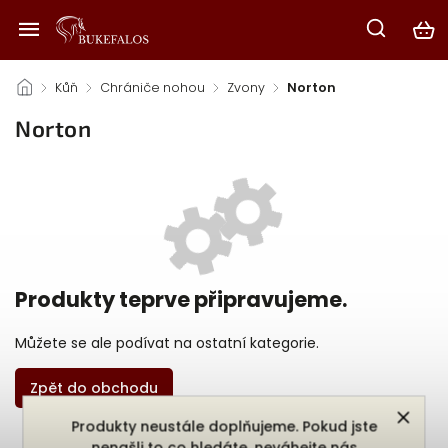
/
Kůň
/
Chrániče nohou
/
Zvony
/
Norton
Norton
Produkty teprve připravujeme.
Můžete se ale podívat na ostatní kategorie.
Zpět do obchodu
Produkty neustále doplňujeme. Pokud jste
nenašli to co hledáte, neváhejte nás