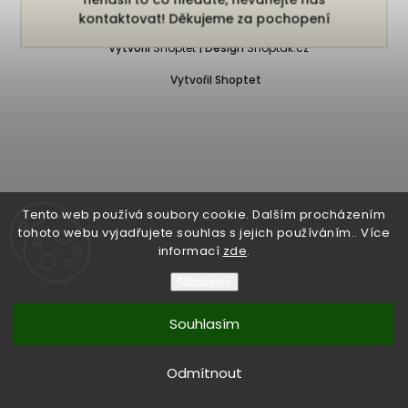
Copyright 2026
Bukefalos
. Všechna práva vyhrazena.
kontaktovat! Děkujeme za pochopení
Vytvořil
Shoptet
| Design
Shoptak.cz
Vytvořil Shoptet
Tento web používá soubory cookie. Dalším procházením
tohoto webu vyjadřujete souhlas s jejich používáním.. Více
informací
zde
.
Nastavení
Souhlasím
Odmítnout