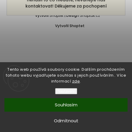
Copyright 2026
Bukefalos
. Všechna práva vyhrazena.
kontaktovat! Děkujeme za pochopení
Vytvořil
Shoptet
| Design
Shoptak.cz
Vytvořil Shoptet
Tento web používá soubory cookie. Dalším procházením
tohoto webu vyjadřujete souhlas s jejich používáním.. Více
informací
zde
.
Nastavení
Souhlasím
Odmítnout