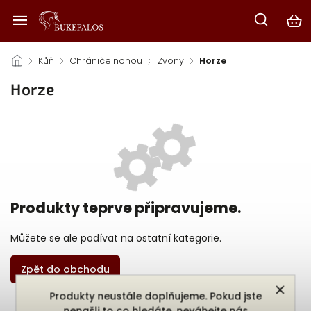
/
Kůň
/
Chrániče nohou
/
Zvony
/
Horze
Horze
Produkty teprve připravujeme.
Můžete se ale podívat na ostatní kategorie.
Zpět do obchodu
Produkty neustále doplňujeme. Pokud jste
nenašli to co hledáte, neváhejte nás