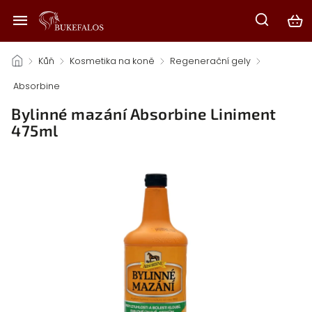
/
Kůň
/
Kosmetika na koně
/
Regenerační gely
/
Absorbine
/
Bylinné mazání Absorbine Liniment
475ml