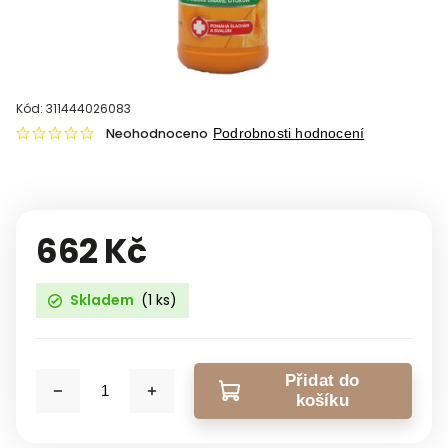
Kód:
311444026083
Neohodnoceno
Podrobnosti hodnocení
662 Kč
Skladem
(1 ks)
Přidat do
košíku