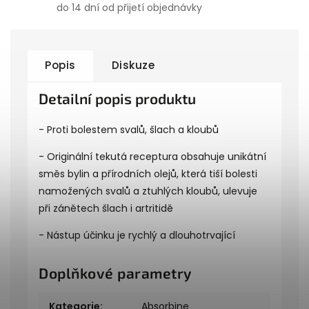
do 14 dní od přijetí objednávky
Popis
Diskuze
Detailní popis produktu
- Proti bolestem svalů, šlach a kloubů
- Originální tekutá receptura obsahuje unikátní
směs bylin a přírodních olejů, která tiší bolesti
namožených svalů a ztuhlých kloubů, ulevuje
při zánětech šlach i artritidě
- Nástup účinku je rychlý a dlouhotrvající
Doplňkové parametry
Kategorie
:
Absorbine