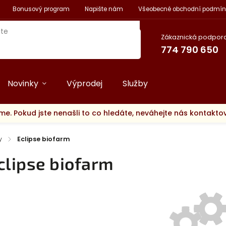
Bonusový program
Napište nám
Všeobecné obchodní podmín
Zákaznická podpora
774 790 650
Novinky
Výprodej
Služby
me. Pokud jste nenašli to co hledáte, neváhejte nás kontakt
y
/
Eclipse biofarm
clipse biofarm