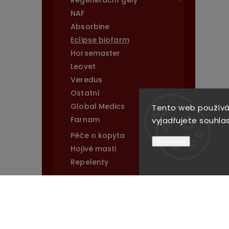
Regenerační gely
NAF
Absorbine
Eclipse biofarm
Horsemaster
Leovet
Veredus
Ostatní
Global Medics
Tento web používá
Farnam
vyjadřujete souhlas
Péče o kopyta
Nastavení
Hojivé masti
Repelenty
Péče o kůži
Soli a lizné pochoutky
Vitamínové doplňky
Podkovářský sortiment