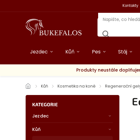
Kontakty
Jezdec
Kůň
Pes
Stáj
Produkty neustále doplňuje
/
Kůň
/
Kosmetika na koně
/
Regenerační gel
E
KATEGORIE
Jezdec
Kůň