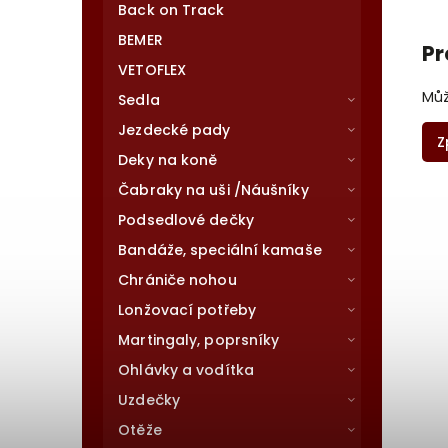
Back on Track
BEMER
Pr
VETOFLEX
Můž
Sedla
Jezdecké pady
Z
Deky na koně
Čabraky na uši /Náušníky
Podsedlové dečky
Bandáže, speciální kamaše
Chrániče nohou
Lonžovací potřeby
Martingaly, poprsníky
Ohlávky a vodítka
Uzdečky
Otěže