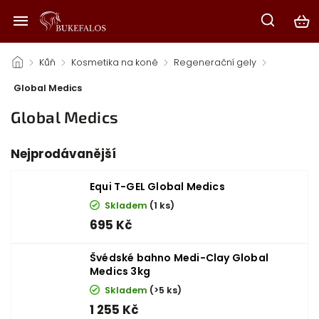
/
Kůň
/
Kosmetika na koně
/
Regenerační gely
/
Global Medics
Global Medics
Nejprodávanější
Equi T-GEL Global Medics
Skladem
(1 ks)
695 Kč
Švédské bahno Medi-Clay Global
Medics 3kg
Skladem
(>5 ks)
1 255 Kč