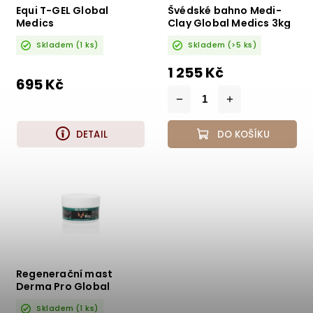
Equi T-GEL Global
Švédské bahno Medi-
Medics
Clay Global Medics 3kg
Skladem
(1 ks)
Skladem
(>5 ks)
1 255 Kč
695 Kč
DETAIL
DO KOŠÍKU
Regenerační mast
Derma Pro Global
Medics 250g
Skladem
(1 ks)