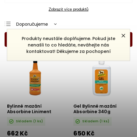
Zobrazit více produktů
Doporučujeme
Nejlevnější
Produkty neustále doplňujeme. Pokud jste
Nejdražší
nenašli to co hledáte, neváhejte nás
kontaktovat! Děkujeme za pochopení
Nejprodávanější
Abecedně
Bylinné mazání
Gel Bylinné mazání
Absorbine Liniment
Absorbine 340g
475ml
Skladem
(1 ks)
Skladem
(1 ks)
662 Kč
650 Kč