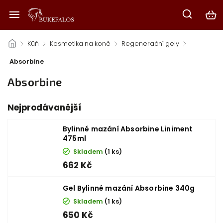
/
Kůň
/
Kosmetika na koně
/
Regenerační gely
/
Absorbine
Absorbine
Nejprodávanější
Bylinné mazání Absorbine Liniment
475ml
Skladem
(1 ks)
662 Kč
Gel Bylinné mazání Absorbine 340g
Skladem
(1 ks)
650 Kč