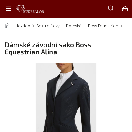
/
Jezdec
/
Saka a fraky
/
Dámské
/
Boss Equestrian
/
Dámské závodní sako Boss
Equestrian Alina