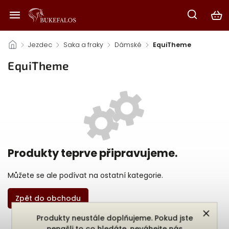
/
Jezdec
/
Saka a fraky
/
Dámské
/
EquiTheme
EquiTheme
Produkty teprve připravujeme.
Můžete se ale podívat na ostatní kategorie.
Zpět do obchodu
Produkty neustále doplňujeme. Pokud jste
nenašli to co hledáte, neváhejte nás