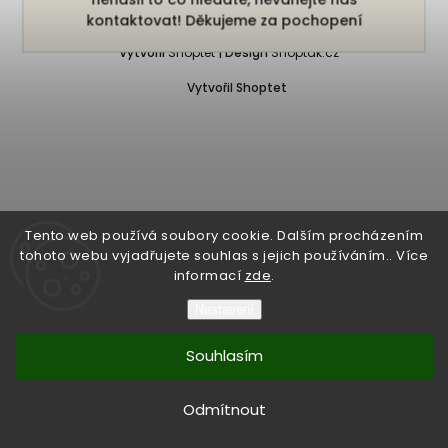
Copyright 2026
Bukefalos
. Všechna práva vyhrazena.
kontaktovat! Děkujeme za pochopení
Vytvořil
Shoptet
| Design
Shoptak.cz
Vytvořil Shoptet
Tento web používá soubory cookie. Dalším procházením
tohoto webu vyjadřujete souhlas s jejich používáním.. Více
informací
zde
.
Nastavení
Souhlasím
Odmítnout