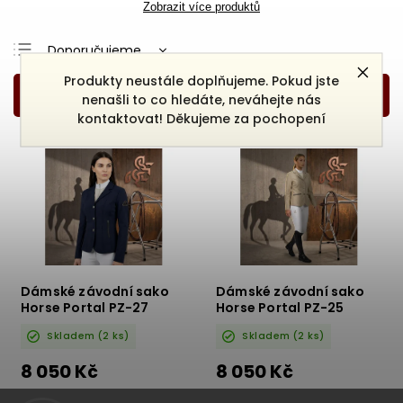
Zobrazit více produktů
Doporučujeme
Nejlevnější
Produkty neustále doplňujeme. Pokud jste
nenašli to co hledáte, neváhejte nás
Nejdražší
kontaktovat! Děkujeme za pochopení
Nejprodávanější
Abecedně
Dámské závodní sako
Dámské závodní sako
Horse Portal PZ-27
Horse Portal PZ-25
Skladem
(2 ks)
Skladem
(2 ks)
8 050 Kč
8 050 Kč