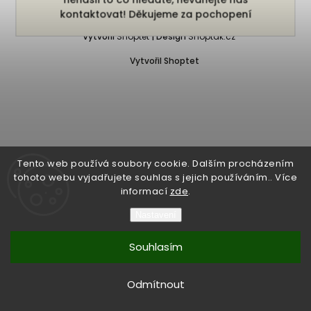
Copyright 2026
Bukefalos
. Všechna práva vyhrazena.
kontaktovat! Děkujeme za pochopení
Vytvořil
Shoptet
| Design
Shoptak.cz
Vytvořil Shoptet
Tento web používá soubory cookie. Dalším procházením
tohoto webu vyjadřujete souhlas s jejich používáním.. Více
informací
zde
.
Nastavení
Souhlasím
Odmítnout