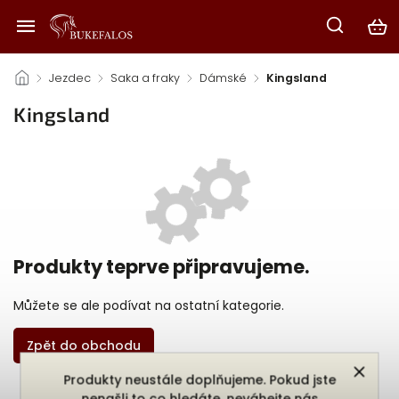
/
Jezdec
/
Saka a fraky
/
Dámské
/
Kingsland
Kingsland
Produkty teprve připravujeme.
Můžete se ale podívat na ostatní kategorie.
Zpět do obchodu
Produkty neustále doplňujeme. Pokud jste
nenašli to co hledáte, neváhejte nás