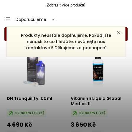
Zobrazit více produktů
Doporučujeme
Nejlevnější
Produkty neustále doplňujeme. Pokud jste
Nejdražší
nenašli to co hledáte, neváhejte nás
kontaktovat! Děkujeme za pochopení
Nejprodávanější
Abecedně
DH Tranquility 100ml
Vitamín E Liquid Global
Medics 1l
Skladem
(>5 ks)
Skladem
(1 ks)
4 690 Kč
3 650 Kč