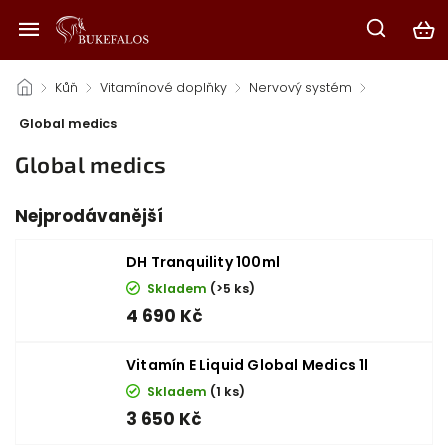
/
Kůň
/
Vitamínové doplňky
/
Nervový systém
/
Global medics
Global medics
Nejprodávanější
DH Tranquility 100ml
Skladem
(>5 ks)
4 690 Kč
Vitamín E Liquid Global Medics 1l
Skladem
(1 ks)
3 650 Kč