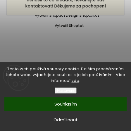
Copyright 2026
Bukefalos
. Všechna práva vyhrazena.
kontaktovat! Děkujeme za pochopení
Vytvořil
Shoptet
| Design
Shoptak.cz
Vytvořil Shoptet
Tento web používá soubory cookie. Dalším procházením
tohoto webu vyjadřujete souhlas s jejich používáním.. Více
informací
zde
.
Nastavení
Souhlasím
Odmítnout