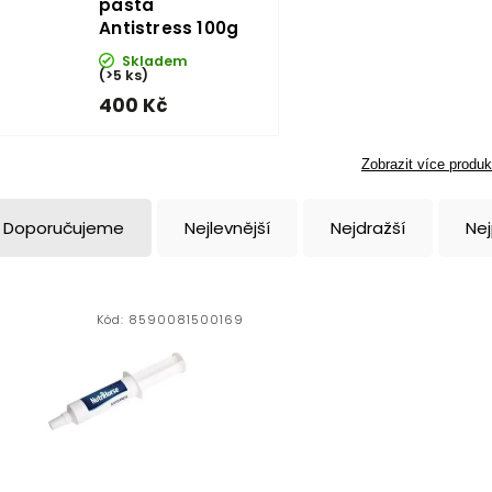
pasta
Antistress 100g
Skladem
(>5 ks)
400 Kč
Zobrazit více produk
Doporučujeme
Nejlevnější
Nejdražší
Ne
Kód:
8590081500169