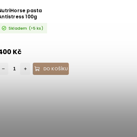
NutriHorse pasta
Antistress 100g
Skladem
(>5 ks)
400 Kč
DO KOŠÍKU