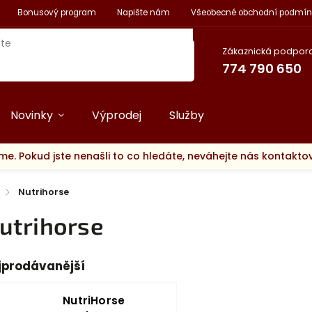
Bonusový program
Napište nám
Všeobecné obchodní podmín
Zákaznická podpora
774 790 650
Novinky
Výprodej
Služby
me. Pokud jste nenašli to co hledáte, neváhejte nás kontakt
/
Nutrihorse
utrihorse
jprodávanější
NutriHorse