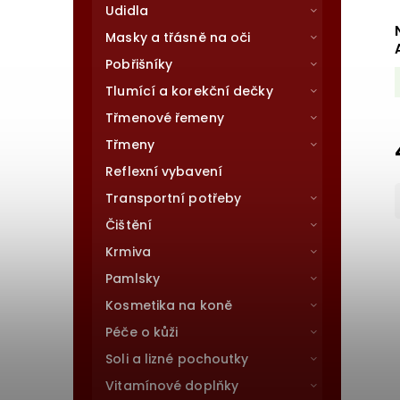
Udidla
Masky a třásně na oči
Pobřišníky
Tlumící a korekční dečky
Třmenové řemeny
Třmeny
Reflexní vybavení
Transportní potřeby
Čištění
Krmiva
Pamlsky
Kosmetika na koně
Péče o kůži
Soli a lizné pochoutky
Vitamínové doplňky