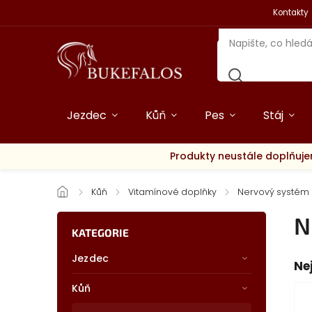
Kontakty
Jezdec
Kůň
Pes
Stáj
Produkty neustále doplňuje
/
Kůň
/
Vitamínové doplňky
/
Nervový systém
N
KATEGORIE
Jezdec
Ne
Kůň