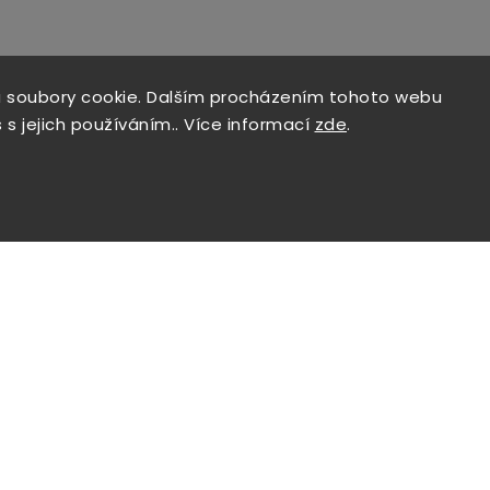
 soubory cookie. Dalším procházením tohoto webu
 s jejich používáním.. Více informací
zde
.