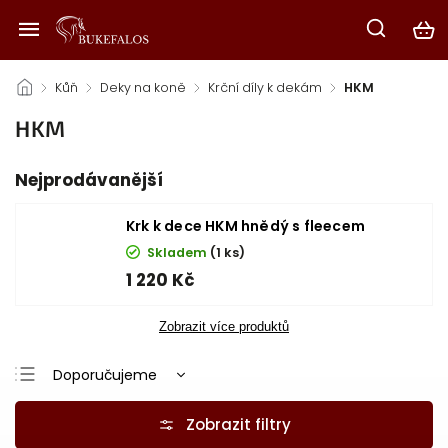
/
Kůň
/
Deky na koně
/
Krční díly k dekám
/
HKM
HKM
Nejprodávanější
Krk k dece HKM hnědý s fleecem
Skladem
(1 ks)
1 220 Kč
Zobrazit více produktů
Doporučujeme
Nejlevnější
Nejdražší