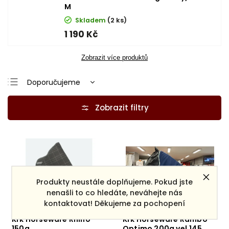
M
Skladem
(2 ks)
1 190 Kč
Zobrazit více produktů
Doporučujeme
Nejlevnější
Nejdražší
Nejprodávanější
Abecedně
Produkty neustále doplňujeme. Pokud jste
nenašli to co hledáte, neváhejte nás
kontaktovat! Děkujeme za pochopení
Krk Horseware Rhino
Krk Horseware Rambo
150g
Optimo 200g vel.145