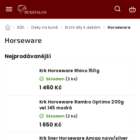
/
Kůň
/
Deky na koně
/
Krční díly k dekám
/
Horseware
Horseware
Nejprodávanější
Krk Horseware Rhino 150g
Skladem
(2 ks)
1 460 Kč
Krk Horseware Rambo Optimo 200g
vel.145 modrá
Skladem
(2 ks)
1 650 Kč
Krk liner Horseware Amigo navy/silver