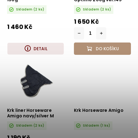
modrá
Skladem
(2 ks)
Skladem
(2 ks)
1 650 Kč
1 460 Kč
DETAIL
DO KOŠÍKU
Krk liner Horseware
Krk Horseware Amigo
Amigo navy/silver M
Skladem
(2 ks)
Skladem
(1 ks)
1 190 Kč