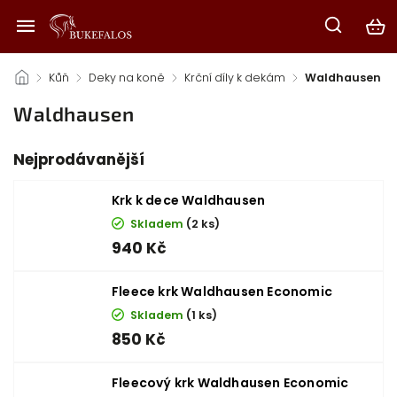
/
Kůň
/
Deky na koně
/
Krční díly k dekám
/
Waldhausen
Waldhausen
Nejprodávanější
Krk k dece Waldhausen
Skladem
(2 ks)
940 Kč
Fleece krk Waldhausen Economic
Skladem
(1 ks)
850 Kč
Fleecový krk Waldhausen Economic