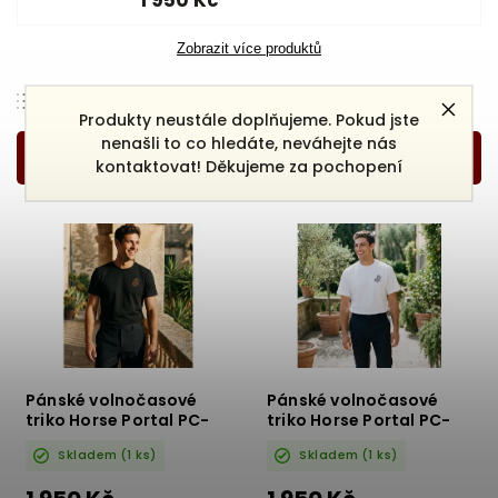
1 950 Kč
Zobrazit více produktů
Doporučujeme
Produkty neustále doplňujeme. Pokud jste
Nejlevnější
nenašli to co hledáte, neváhejte nás
kontaktovat! Děkujeme za pochopení
Nejdražší
Nejprodávanější
Abecedně
Pánské volnočasové
Pánské volnočasové
triko Horse Portal PC-
triko Horse Portal PC-
110 bílé s černým logem
110 bílé s černým logem
Skladem
(1 ks)
Skladem
(1 ks)