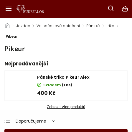
/
Jezdec
/
Volnočasové oblečení
/
Pánské
/
trika
/
Pikeur
Pikeur
Nejprodávanější
Pánské triko Pikeur Alex
Skladem
(1 ks)
400 Kč
Zobrazit více produktů
Doporučujeme
Nejlevnější