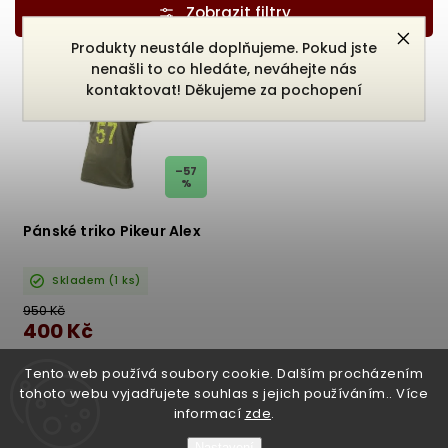
Nejdražší
Produkty neustále doplňujeme. Pokud jste
Nejprodávanější
nenašli to co hledáte, neváhejte nás
VÝPRODEJ
kontaktovat! Děkujeme za pochopení
Abecedně
–57
%
Pánské triko Pikeur Alex
Skladem
(1 ks)
950 Kč
400 Kč
DETAIL
Tento web používá soubory cookie. Dalším procházením
tohoto webu vyjadřujete souhlas s jejich používáním.. Více
informací
zde
.
Nastavení