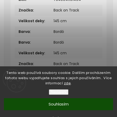
Značka
:
Back on Track
Velikost deky
:
145 cm
Barva
:
Bordó
Barva
:
Bordó
Velikost deky
:
145 cm
Značka
:
Back on Track
Tento web používá soubory cookie. Dalším procházením
tohoto webu vyjadřujete souhlas s jejich používáním.. Více
informací
zde
.
Nastavení
Copyright 2026
Bukefalos
. Všechna práva vyhrazena.
Souhlasím
Vytvořil
Shoptet
| Design
Shoptak.cz
Vytvořil Shoptet