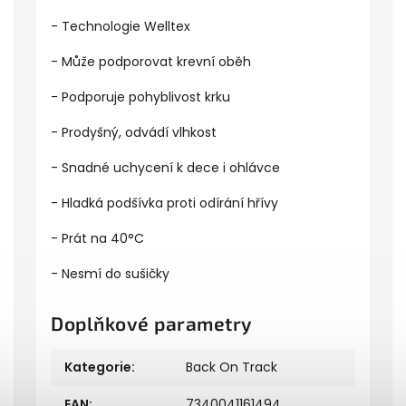
- Technologie Welltex
- Může podporovat krevní oběh
- Podporuje pohyblivost krku
- Prodyšný, odvádí vlhkost
- Snadné uchycení k dece i ohlávce
- Hladká podšívka proti odírání hřívy
- Prát na 40°C
- Nesmí do sušičky
Doplňkové parametry
Kategorie
:
Back On Track
EAN
:
7340041161494