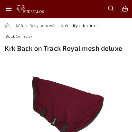
/
Kůň
/
Deky na koně
/
Krční díly k dekám
/
Back On Track
/
Krk Back on Track Royal mesh deluxe