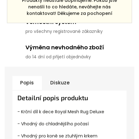
Produkty neustále doplňujeme. Pokud jste
pro objednávky po ČR nad 3000 Kč
nenašli to co hledáte, neváhejte nás
kontaktovat! Děkujeme za pochopení
Věrnostní systém
pro všechny registrované zákazníky
Výměna nevhodného zboží
do 14 dní od přijetí objednávky
Popis
Diskuze
Detailní popis produktu
- Krční díl k dece Royal Mesh Rug Deluxe
- Vhodný do chladnějšího počasí
- Vhodný pro koně se ztuhlým krkem