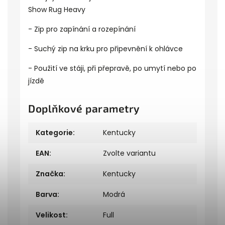
Show Rug Heavy
- Zip pro zapínání a rozepínání
- Suchý zip na krku pro připevnění k ohlávce
- Použití ve stáji, při přepravě, po umytí nebo po
jízdě
Doplňkové parametry
Kategorie
:
Kentucky
EAN
:
Zvolte variantu
Značka
:
Kentucky
Barva
:
Modrá
Velikost
:
Full