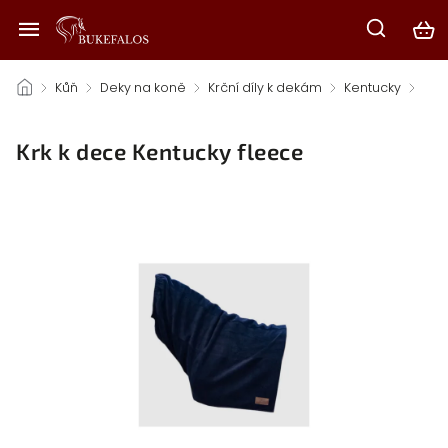
/
Kůň
/
Deky na koně
/
Krční díly k dekám
/
Kentucky
/
Krk k dece Kentucky fleece