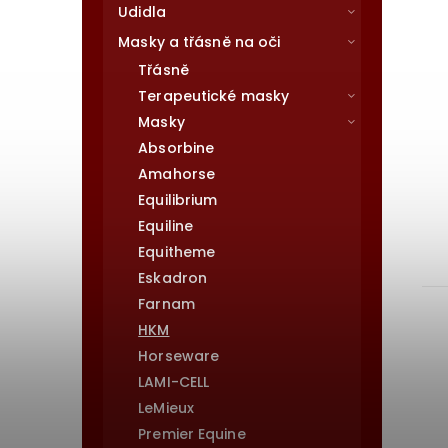
Udidla
Masky a třásně na oči
Třásně
Terapeutické masky
Masky
Absorbine
Amahorse
Equilibrium
Equiline
Equitheme
Eskadron
Farnam
HKM
Horseware
LAMI-CELL
LeMieux
Premier Equine