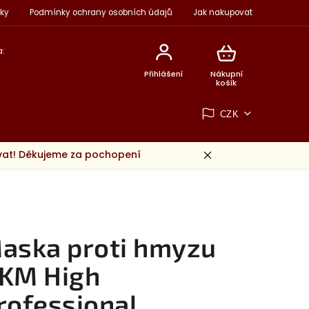
ky
Podmínky ochrany osobních údajů
Jak nakupovat
:
Přihlášení
Nákupní
košík
CZK
ovat! Děkujeme za pochopení
aska proti hmyzu
KM High
rofessional