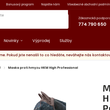
Bonusový program
Napište nám
Všeobecné obchodní podmín
Zákaznická podpora
774 790 650
Novinky
Výprodej
Služby
me. Pokud jste nenašli to co hledáte, neváhejte nás kontakt
M
/
Maska proti hmyzu HKM High Professional
M
H
P