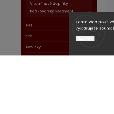
Vitamínové doplňky
Podkovářský sortiment
Tento web používá
Pes
vyjadřujete souhlas
Stáj
Nastavení
Novinky
Výprodej
Instagram
Sledovat na Instagramu