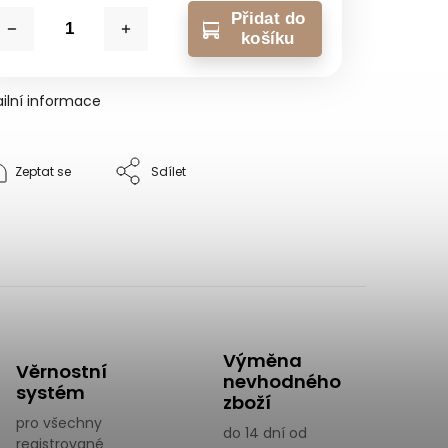
Přidat do
košíku
ilní informace
Zeptat se
Sdílet
Výměna
Věrnostní
nevhodného
systém
zboží
pro všechny
do 14 dní od
registrované