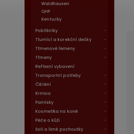
Waldhausen
QHP
Kentucky
Pobřišníky
Tlumící a korekční dečky
Třmenové řemeny
Třmeny
Reflexní vybavení
Transportní potřeby
Čištění
Krmiva
Pamlsky
Kosmetika na koně
Péče o kůži
Soli a lizné pochoutky