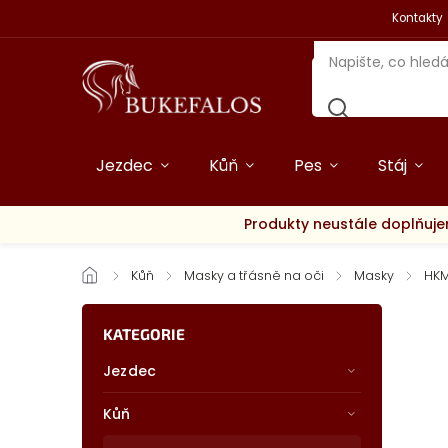
Kontakty
Jezdec
Kůň
Pes
Stáj
Produkty neustále doplňuje
/
Kůň
/
Masky a třásně na oči
/
Masky
/
HK
KATEGORIE
Jezdec
Kůň