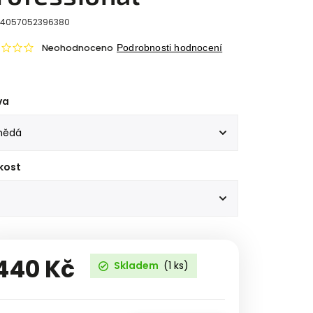
4057052396380
Neohodnoceno
Podrobnosti hodnocení
va
kost
440 Kč
Skladem
(1 ks)