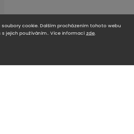
 soubory cookie. Dalším procházením tohoto webu
 s jejich používáním.. Více informací
zde
.