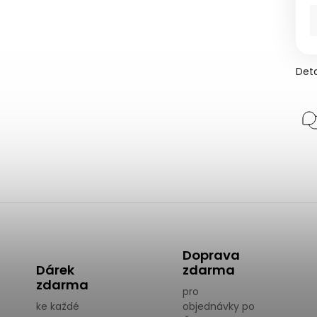
Deta
Doprava
Dárek
zdarma
zdarma
pro
ke každé
objednávky po